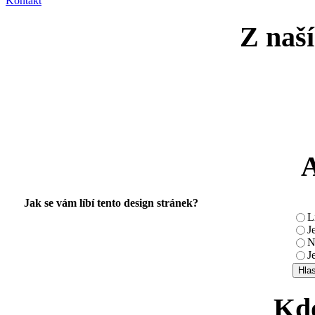
Kontakt
Z naší
Jak se vám líbí tento design stránek?
L
J
N
J
Kdo