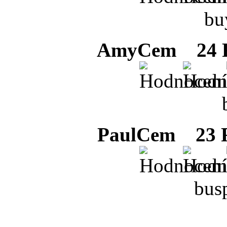
bu
AmyCem
24 F
PaulCem
23 F
bus