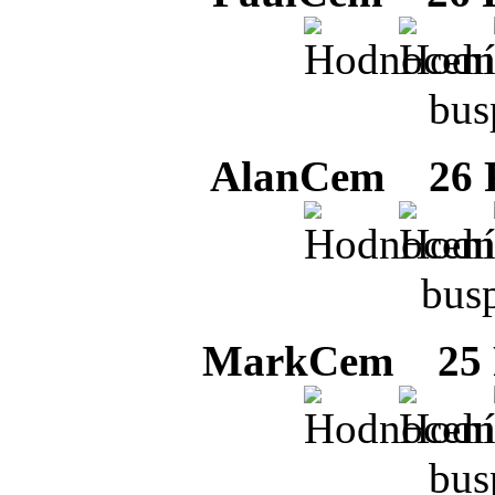
bus
AlanCem
26 F
busp
MarkCem
25 F
bus