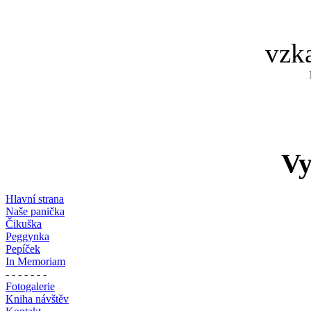
vzk
Vy
Hlavní strana
Naše panička
Čikuška
Peggynka
Pepíček
In Memoriam
- - - - - - -
Fotogalerie
Kniha návštěv