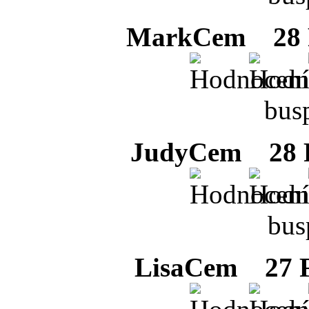
MarkCem
28 F
bus
JudyCem
28 F
bus
LisaCem
27 F