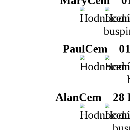
MaryCem
01
buspi
PaulCem
01 
AlanCem
28 F
bus