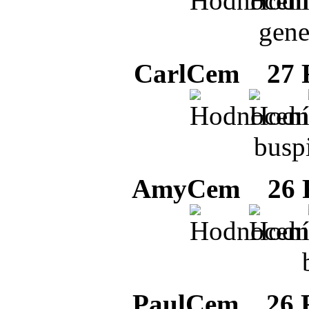
gene
CarlCem
27 F
busp
AmyCem
26 F
PaulCem
26 F