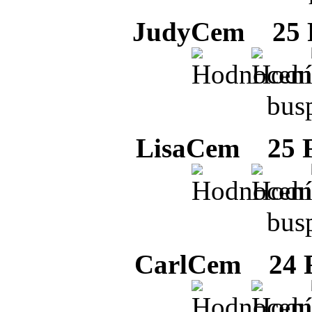
JudyCem
25 F
bus
LisaCem
25 F
bus
CarlCem
24 F