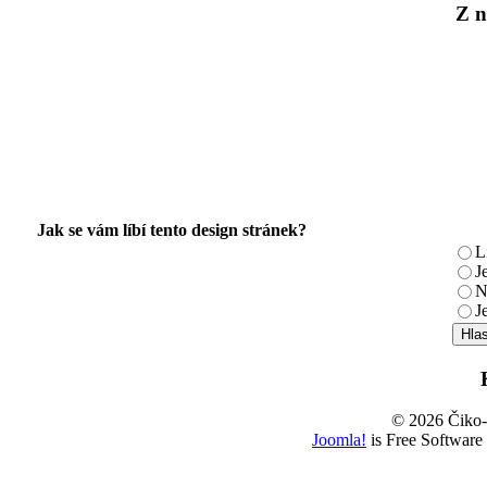
Z n
Jak se vám líbí tento design stránek?
L
J
N
J
© 2026 Čiko
Joomla!
is Free Software