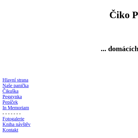
Čiko P
... domácích
Hlavní strana
Naše panička
Čikuška
Peggynka
Pepíček
In Memoriam
- - - - - - -
Fotogalerie
Kniha návštěv
Kontakt