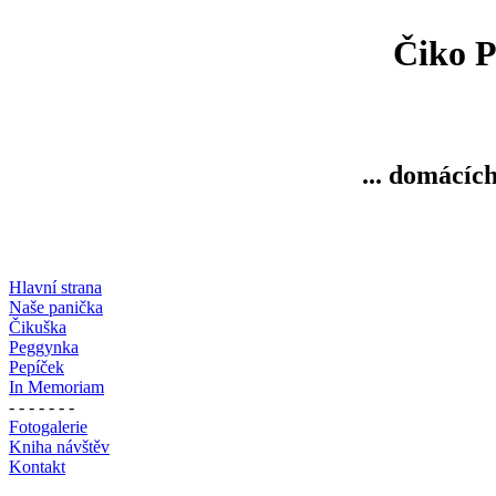
Čiko P
... domácích
Hlavní strana
Naše panička
Čikuška
Peggynka
Pepíček
In Memoriam
- - - - - - -
Fotogalerie
Kniha návštěv
Kontakt