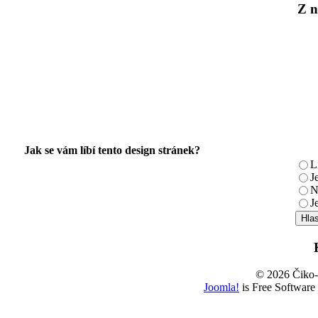
Z n
Jak se vám líbí tento design stránek?
L
J
N
J
© 2026 Čiko
Joomla!
is Free Software